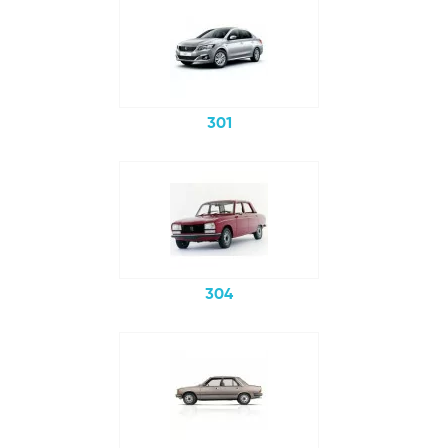
301
304