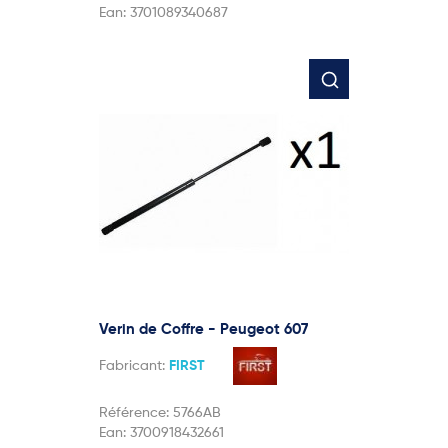
Ean:
3701089340687
Verin de Coffre - Peugeot 607
Fabricant:
FIRST
Référence:
5766AB
Ean:
3700918432661