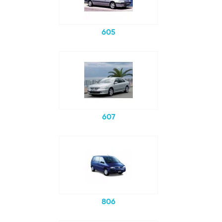
605
607
806