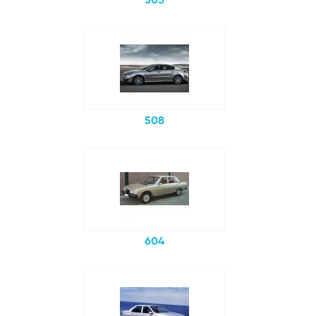
505
508
604