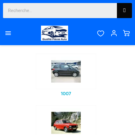
PEUGEOT

Sous-catégories
1007