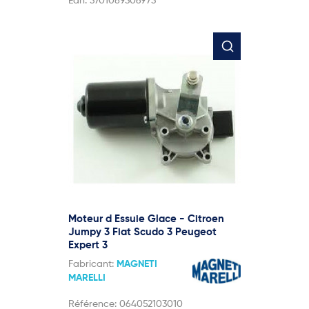
Ean:
3701089306973
Moteur d Essuie Glace - Citroen
Jumpy 3 Fiat Scudo 3 Peugeot
Expert 3
Fabricant:
MAGNETI
MARELLI
Référence:
064052103010