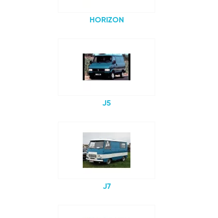
HORIZON
J5
J7