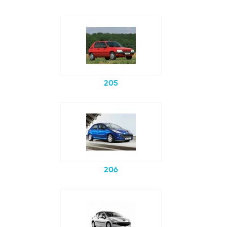
205
206