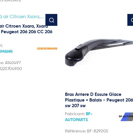
0918410492
 air Citroen Xsara, Xsara
, Peugeot 206 206 CC 206
t:
RMANN
ce:
A140497
1225704900
Bras Arriere D Essuie Glace
Plastique + Balais - Peugeot 206
sw 207 sw
Fabricant:
BF-
AUTOPARTS
Référence:
BF-829005