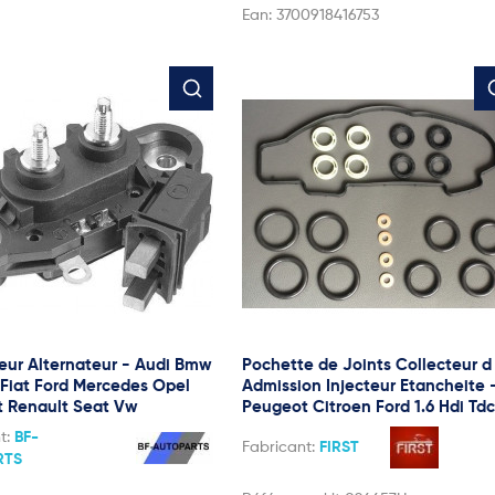
Ean:
3700918416753
eur Alternateur - Audi Bmw
Pochette de Joints Collecteur d
 Fiat Ford Mercedes Opel
Admission Injecteur Etancheite 
 Renault Seat Vw
Peugeot Citroen Ford 1.6 Hdi Tdc
t:
BF-
Fabricant:
FIRST
RTS