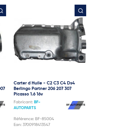
Carter d Huile - C2 C3 C4 Ds4
007
Berlingo Partner 206 207 307
Picasso 1.6 16v
Fabricant:
BF-
AUTOPARTS
Référence:
BF-85004
Ean:
3700918413547