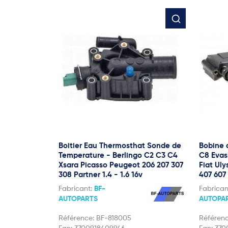
Boitier Eau Thermosthat Sonde de
Bobine 
Temperature - Berlingo C2 C3 C4
C8 Evas
Xsara Picasso Peugeot 206 207 307
Fiat Ul
308 Partner 1.4 - 1.6 16v
407 607
Fabricant:
BF-
Fabrican
AUTOPARTS
AUTOPA
Référence:
BF-818005
Référen