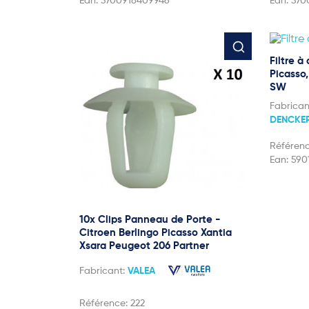
Ean:
3700918409946
Ean:
370
Filtre à
Picasso
SW
Fabrican
DENCKE
Référen
Ean:
590
10x Clips Panneau de Porte -
Citroen Berlingo Picasso Xantia
Xsara Peugeot 206 Partner
Fabricant:
VALEA
Référence:
222