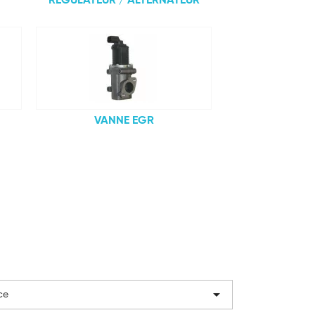
REGULATEUR / ALTERNATEUR
VANNE EGR

ce