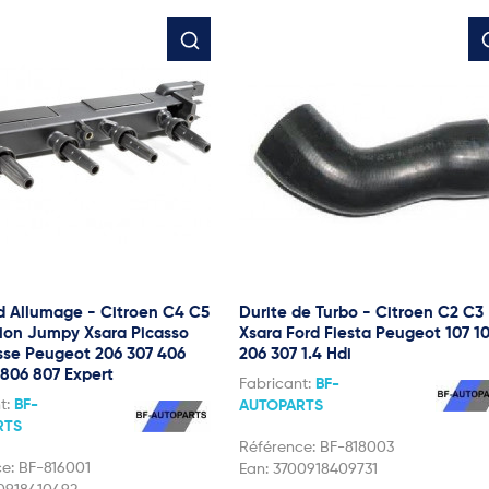
d Allumage - Citroen C4 C5
Durite de Turbo - Citroen C2 C3
ion Jumpy Xsara Picasso
Xsara Ford Fiesta Peugeot 107 1
ysse Peugeot 206 307 406
206 307 1.4 Hdi
 806 807 Expert
Fabricant:
BF-
t:
BF-
AUTOPARTS
RTS
Référence:
BF-818003
ce:
BF-816001
Ean:
3700918409731