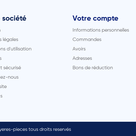
 société
Votre compte
n
Informations personnelles
 légales
Commandes
ns d'utilisation
Avoirs
s
Adresses
t sécurisé
Bons de réduction
ez-nous
site
s
eres-pieces tous droits reservés