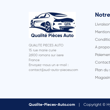
Notre
Livraiso
Mentions
Conditio
QUALITE PIECES AUTO
A propo
15 rue marie curie
Paiemen
26100 romans sur isere
France
Contact
Envoyez-nous un e-mail :
contact@sud-auto-pieces.com
Plan du 
Magasin
Qualite-Pieces-Auto.com
|
Copyright © Hy