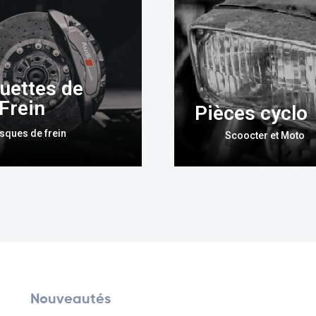
uettes de
Frein
Pièces cyclo
sques de frein
Scoocter et Moto
s
Nouveautés