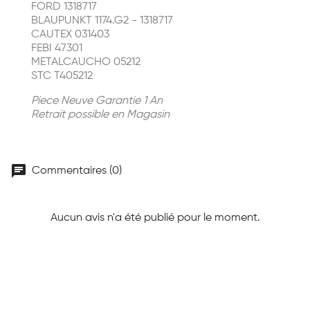
FORD 1318717
BLAUPUNKT 1174.G2 - 1318717
CAUTEX 031403
FEBI 47301
METALCAUCHO 05212
STC T405212
Piece Neuve Garantie 1 An
Retrait possible en Magasin
chat
Commentaires (0)
Aucun avis n'a été publié pour le moment.