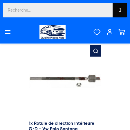
Liste des produits de la marque TRW

Pertinence

Affichage 1-12 de 52 article(s)
1x Rotule de direction intérieure
G/D - Vw Polo Santana