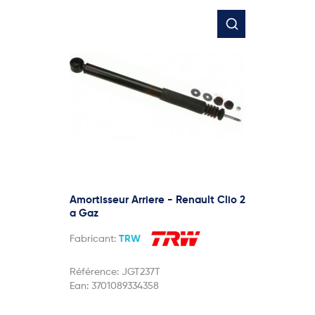
Amortisseur Arriere - Renault Clio 2
a Gaz
Fabricant:
TRW
Référence:
JGT237T
Ean:
3701089334358