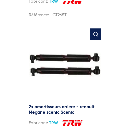
Fabricant:
TRW
Référence:
JGT265T
2x amortisseurs arriere - renault
Megane scenic Scenic I
Fabricant:
TRW