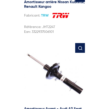
Amortisseur arrière Nissan Kubistar,
Renault Kangoo
Fabricant:
TRW
Référence:
JHT224T
Ean:
3322937506101
Amortisseur Avant - Audi A3 Seat