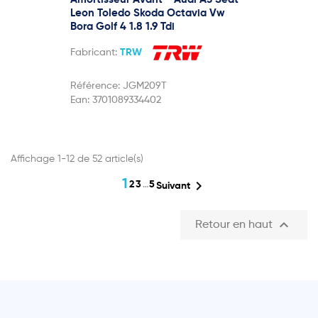
Leon Toledo Skoda Octavia Vw
Bora Golf 4 1.8 1.9 Tdi
Fabricant:
TRW
Référence:
JGM209T
Ean:
3701089334402
Affichage 1-12 de 52 article(s)
1

2
3
…
5
Suivant

Retour en haut