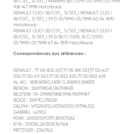
(B/C57_, 5/357_) Williams (B/C57M) 01/1990-01/1998
108 147 1998 Hatchback
RENAULT CLIO I (B/C57_, 5/357_) RENAULT CLIO I
(B/C57_, 5/357_) 1.9 D 01/1990-01/1998 40 54 1870
Hatchback
RENAULT CLIO I (B/C57_, 5/357_) RENAULT CLIO I
(B/C57_, 5/357_) 1.9 D (B/C/S576, B/C/S57L)
01/1990-01/1998 47 64 1870 Hatchback
Correspondances aux références :
RENAULT : 77 00 802 607,77 00 816 557,77 00 427
536,77 00 411 047,77 00 822 620,77 00 802 609
AL-KO : 1859,1859G,1.859 G,108590,108593
BENDIX : 060518GB,060518HB
BILSTEIN : 19-019987,BNE1998,19019987
BOGE : 361970,27B20F
DELPHI : V01292912,V01360012,V01194322
GABRIEL : 42902
KONI : 265001SPORT,80501062
KYB : 551054,241009,341148
METZGER : 2340162