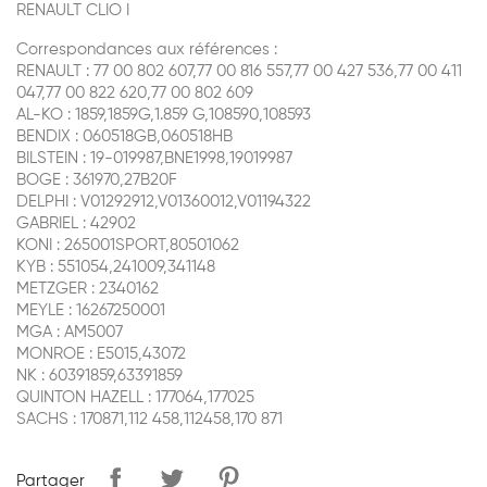
RENAULT CLIO I
Correspondances aux références :
RENAULT : 77 00 802 607,77 00 816 557,77 00 427 536,77 00 411
047,77 00 822 620,77 00 802 609
AL-KO : 1859,1859G,1.859 G,108590,108593
BENDIX : 060518GB,060518HB
BILSTEIN : 19-019987,BNE1998,19019987
BOGE : 361970,27B20F
DELPHI : V01292912,V01360012,V01194322
GABRIEL : 42902
KONI : 265001SPORT,80501062
KYB : 551054,241009,341148
METZGER : 2340162
MEYLE : 16267250001
MGA : AM5007
MONROE : E5015,43072
NK : 60391859,63391859
QUINTON HAZELL : 177064,177025
SACHS : 170871,112 458,112458,170 871
Partager