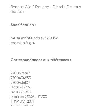
Renault Clio 2 Essence - Diesel - Dci tous
modeles
Specification :
Ne se monte pas sur 2.0 16v
pression à gaz
Correspondances aux références :
7700426693
7700434953
7700436107
8200287736
8200662259
Monroe 23896 - E1233
TRW JGT237T