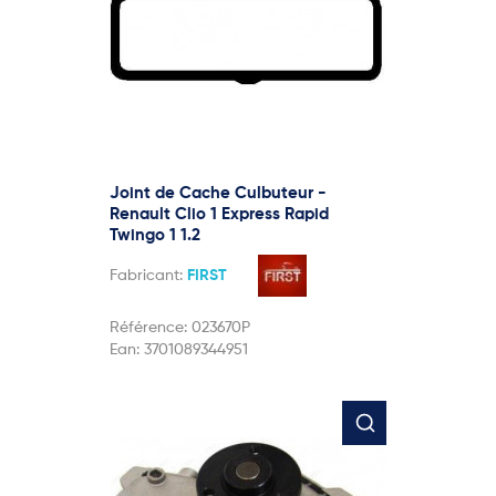
Joint de Cache Culbuteur -
Renault Clio 1 Express Rapid
Twingo 1 1.2
Fabricant:
FIRST
Référence:
023670P
Ean:
3701089344951