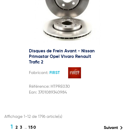
Disques de Frein Avant - Nissan
Primastar Opel Vivaro Renault
Trafic 2
Fabricant:
FIRST
Référence:
HTPRE030
Ean:
3701089340984
Affichage 1-12 de 1796 article(s)
1

2
3
…
150
Suivant