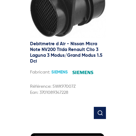
Debitmetre d Air - Nissan Micra
Note NV200 Tiida Renault Clio 3
Laguna 3 Modus/Grand Modus 1.5
Dci
Fabricant:
SIEMENS
Référence:
5WK97007Z
Ean:
3701089347228