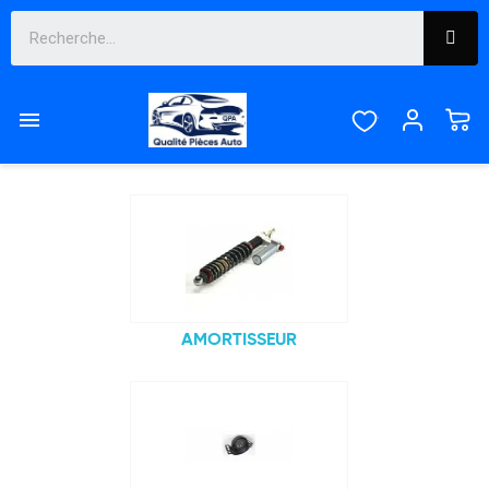
RENAULT

Sous-catégories
AMORTISSEUR