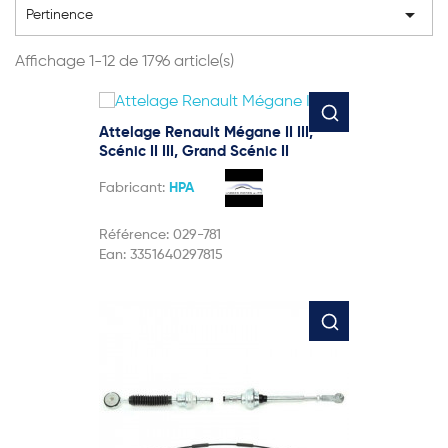

Pertinence
Affichage 1-12 de 1796 article(s)
Attelage Renault Mégane II III,
Scénic II III, Grand Scénic II
Fabricant:
HPA
Référence:
029-781
Ean:
3351640297815