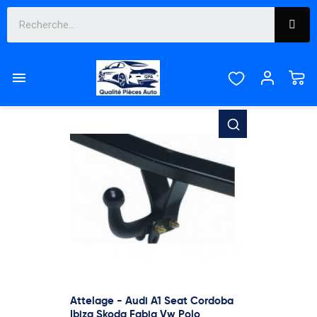
Liste des produits de la marque ATNOR

Pertinence

Affichage 1-12 de 41 article(s)
Attelage - Audi A1 Seat Cordoba
Ibiza Skoda Fabia Vw Polo