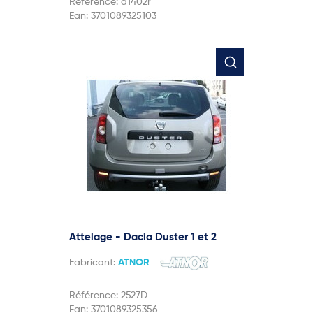
Référence:
a1402r
Ean:
3701089325103
Attelage - Dacia Duster 1 et 2
Fabricant:
ATNOR
Référence:
2527D
Ean:
3701089325356