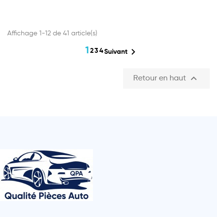
Affichage 1-12 de 41 article(s)
1

2
3
4
Suivant

Retour en haut