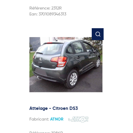
Référence:
2312R
Ean:
3701089346313
Attelage - Citroen DS3
Fabricant:
ATNOR