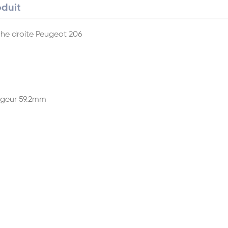
oduit
che droite Peugeot 206
rgeur 59.2mm