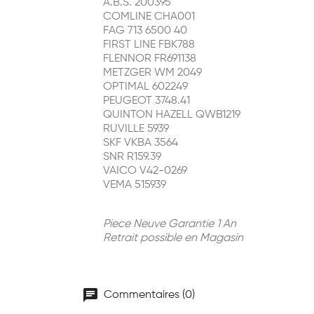
A.B.S. 200395
COMLINE CHA001
FAG 713 6500 40
FIRST LINE FBK788
FLENNOR FR691138
METZGER WM 2049
OPTIMAL 602249
PEUGEOT 3748.41
QUINTON HAZELL QWB1219
RUVILLE 5939
SKF VKBA 3564
SNR R159.39
VAICO V42-0269
VEMA 515939
Piece Neuve Garantie 1 An
Retrait possible en Magasin
chat
Commentaires (0)