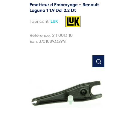
Emetteur d Embrayage - Renault
Laguna 1 1.9 Dci 2.2 Dt
Fabricant:
LUK
Référence:
511 0013 10
Ean:
3701089332941