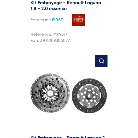
Kit Embrayage - Renault Laguna
1.8 - 2.0 essence
Fabricant:
FIRST
Référence:
MK9517
Ean:
3701089305877