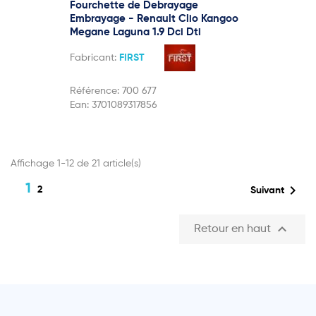
Fourchette de Debrayage
Embrayage - Renault Clio Kangoo
Megane Laguna 1.9 Dci Dti
Fabricant:
FIRST
Référence:
700 677
Ean:
3701089317856
Affichage 1-12 de 21 article(s)
1

2
Suivant

Retour en haut