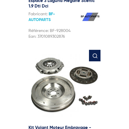
Espace 3 Laguna Megane Scenic
1.9 Dti Dci
Fabricant:
BF-
AUTOPARTS
Référence:
BF-928004
Ean:
3701089302876
Kit Volant Moteur Embrayage -