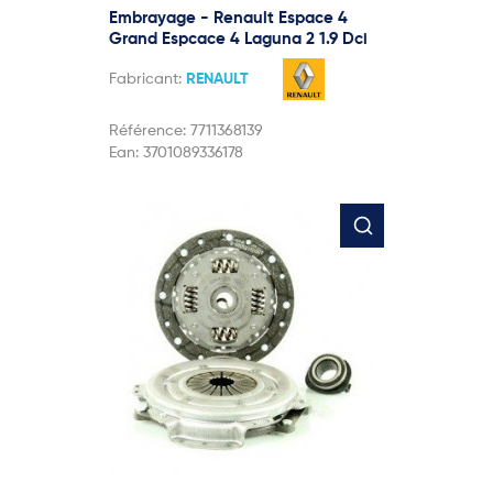
Embrayage - Renault Espace 4
Grand Espcace 4 Laguna 2 1.9 Dci
Fabricant:
RENAULT
Référence:
7711368139
Ean:
3701089336178