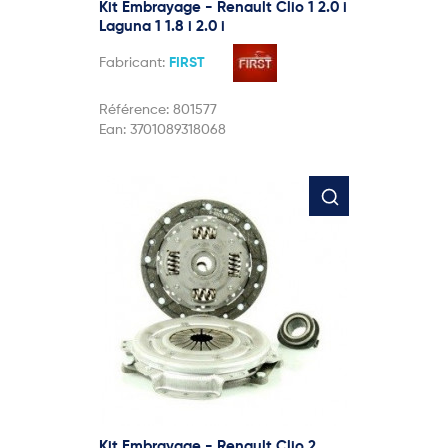
Kit Embrayage - Renault Clio 1 2.0 i
Laguna 1 1.8 i 2.0 i
Fabricant:
FIRST
Référence:
801577
Ean:
3701089318068
Kit Embrayage - Renault Clio 2