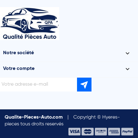

Notre société

Votre compte
Qualite-Pieces-Auto.com
|
Copyright © Hyeres-
pieces tous droits reservés