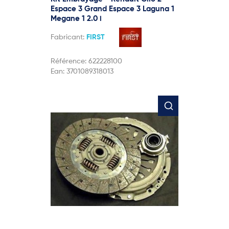
Espace 3 Grand Espace 3 Laguna 1
Megane 1 2.0 i
Fabricant:
FIRST
Référence:
622228100
Ean:
3701089318013