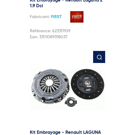
Kit Embrayage - Renault Laguna 2
1.9 Dci
Fabricant:
FIRST
Référence:
623311109
Ean:
3701089318037
Kit Embrayage - Renault LAGUNA