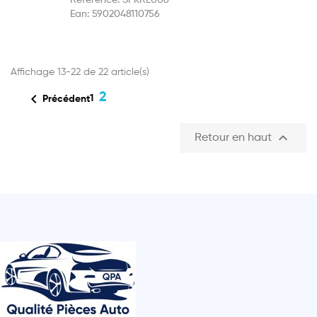
Ean:
5902048110756
Affichage 13-22 de 22 article(s)

2
1
Précédent

Retour en haut