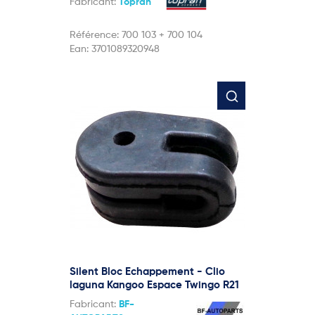
Fabricant:
Topran
Référence:
700 103 + 700 104
Ean:
3701089320948
Silent Bloc Echappement - Clio
laguna Kangoo Espace Twingo R21
Fabricant:
BF-