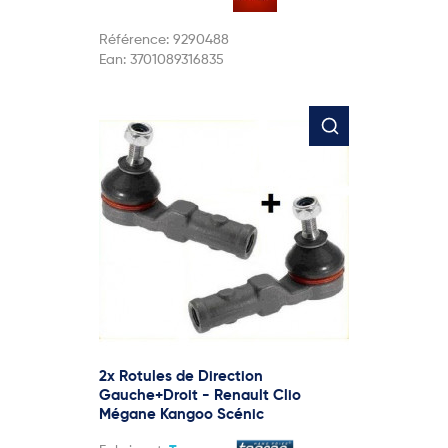
Référence:
9290488
Ean:
3701089316835
2x Rotules de Direction
Gauche+Droit - Renault Clio
Mégane Kangoo Scénic