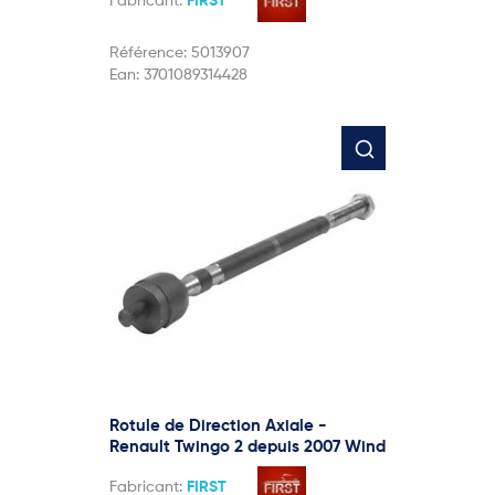
Fabricant:
FIRST
Référence:
5013907
Ean:
3701089314428
Rotule de Direction Axiale -
Renault Twingo 2 depuis 2007 Wind
Fabricant:
FIRST