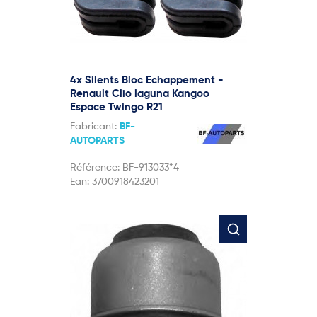
4x Silents Bloc Echappement -
Renault Clio laguna Kangoo
Espace Twingo R21
Fabricant:
BF-
AUTOPARTS
Référence:
BF-913033*4
Ean:
3700918423201