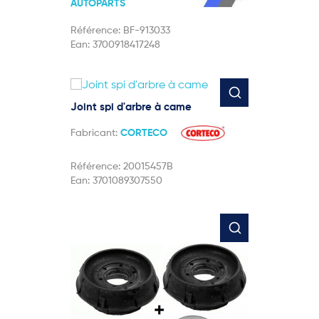
AUTOPARTS
Référence:
BF-913033
Ean:
3700918417248
Joint spi d'arbre à came
Fabricant:
CORTECO
Référence:
20015457B
Ean:
3701089307550