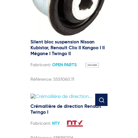
Silent bloc suspension Nissan
Kubistar, Renault Clio II Kangoo I II
Mégane I Twingo II
Fabricant:
OPEN PARTS
Référence:
SSS1060.11
Crémailière de direction Renault
Twingo I
Fabricant:
NTY
Référence:
SPKRE006