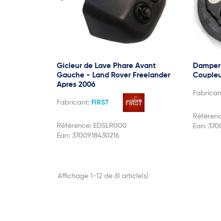
Gicleur de Lave Phare Avant
Damper 
Gauche - Land Rover Freelander
Coupleu
Apres 2006
Fabrican
Fabricant:
FIRST
Référen
Référence:
EDSLR000
Ean:
370
Ean:
3700918430216
Affichage 1-12 de 61 article(s)