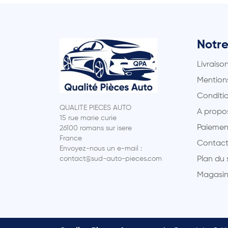
Notre
Livraiso
Mentions
Conditio
QUALITE PIECES AUTO
A propo
15 rue marie curie
Paiemen
26100 romans sur isere
France
Contact
Envoyez-nous un e-mail :
contact@sud-auto-pieces.com
Plan du 
Magasin