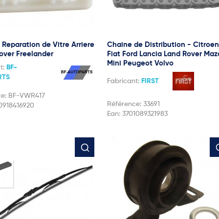
 Reparation de Vitre Arriere
Chaine de Distribution - Citroen
rover Freelander
Fiat Ford Lancia Land Rover Ma
Mini Peugeot Volvo
t:
BF-
RTS
Fabricant:
FIRST
ce:
BF-VWR417
Référence:
33691
0918416920
Ean:
3701089321983