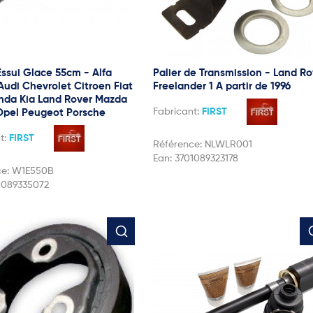
Essui Glace 55cm - Alfa
Palier de Transmission - Land Ro
udi Chevrolet Citroen Fiat
Freelander 1 A partir de 1996
nda Kia Land Rover Mazda
Fabricant:
FIRST
Opel Peugeot Porsche
t:
FIRST
Référence:
NLWLR001
Ean:
3701089323178
ce:
W1E550B
1089335072