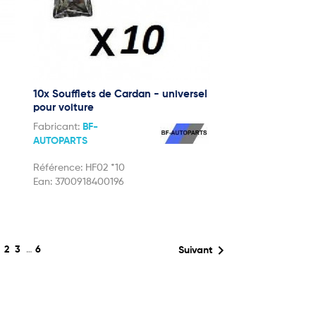
10x Soufflets de Cardan - universel
pour voiture
Fabricant:
BF-
AUTOPARTS
Référence:
HF02 *10
Ean:
3700918400196
1

2
3
…
6
Suivant