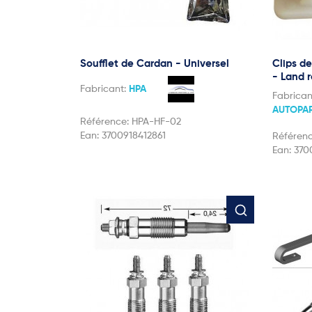
Soufflet de Cardan - Universel
Clips de
- Land 
Fabricant:
HPA
Fabrican
AUTOPA
Référence:
HPA-HF-02
Ean:
3700918412861
Référen
Ean:
370