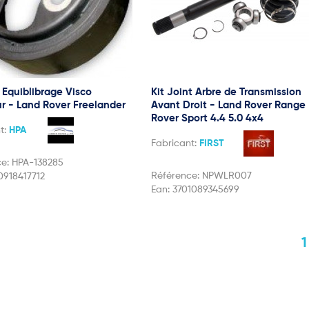
Equiblibrage Visco
Kit Joint Arbre de Transmission
r - Land Rover Freelander
Avant Droit - Land Rover Range
Rover Sport 4.4 5.0 4x4
t:
HPA
Fabricant:
FIRST
ce:
HPA-138285
Référence:
NPWLR007
0918417712
Ean:
3701089345699