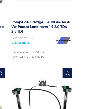
Pompe de Gavage - Audi A4 A6 A8
zda
Vw Passat Land rover 1.9 2.0 TD4
2.5 TDi
Fabricant:
BF-
AUTOPARTS
Référence:
BF-27002
Ean:
3700918408406