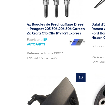
4x Bougies de Prechauffage Diesel
Balai d'
- Peugeot 205 306 406 806 Citroen
Romeo A
Zx Xsara C15 Clio R19 R21 Express
Ford Ho
Nissan 
Fabricant:
BF-
AUTOPARTS
Fabrican
Référence:
BF-823001*4
Référen
Ean:
3700918415435
Ean:
370