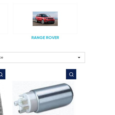
RANGE ROVER

ce