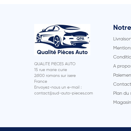
Notre
Livraiso
Mentions
Conditio
QUALITE PIECES AUTO
A propo
15 rue marie curie
Paiemen
26100 romans sur isere
France
Contact
Envoyez-nous un e-mail :
contact@sud-auto-pieces.com
Plan du 
Magasin