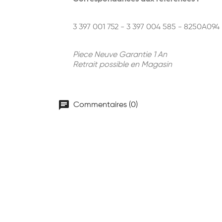
3 397 001 752 - 3 397 004 585 - 8250A094
Piece Neuve Garantie 1 An
Retrait possible en Magasin
chat
Commentaires (0)