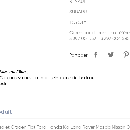
RENAULT
SUBARU
TOYOTA
Correspondances aux référe
3 397 001 752 - 3 397 004 5
Partager
Service Client
Contactez nous par mail telephone du lundi au
edi
oduit
evrolet Citroen Fiat Ford Honda Kia Land Rover Mazda Nissa