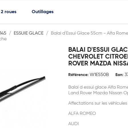
2 roues
Outillages
145
ESSUIE GLACE
Balai d'Essui Glace 55cm - Alfa Rome
che
BALAI D'ESSUI GLA
CHEVROLET CITROE
ROVER MAZDA NISS
W1E550B
3
Référence:
Ean:
Balai d essui glace Alfa Rom
Land Rover Mazda Nissan O
Affectations sur les véhicules
ALFA ROMEO
AUDI