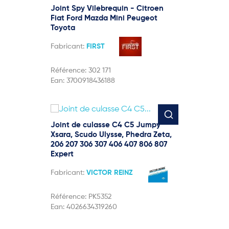
Joint Spy Vilebrequin - Citroen
Fiat Ford Mazda Mini Peugeot
Toyota
Fabricant:
FIRST
Référence:
302 171
Ean:
3700918436188
Joint de culasse C4 C5 Jumpy
Xsara, Scudo Ulysse, Phedra Zeta,
206 207 306 307 406 407 806 807
Expert
Fabricant:
VICTOR REINZ
Référence:
PK5352
Ean:
4026634319260