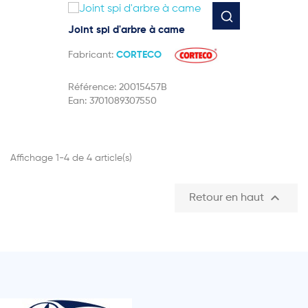
Joint spi d'arbre à came
Fabricant:
CORTECO
Référence:
20015457B
Ean:
3701089307550
Affichage 1-4 de 4 article(s)

Retour en haut