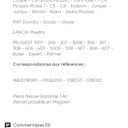
Coupé - C4 Grand Picasso - C4 Phase 1 - C4
Picasso Phase 1 - C5 - C8 - Evasion - Jumper -
Jumpy - Xantia - Xsara - Xsara Picasso
FIAT Ducato - Scudo - Ulysse
LANCIA Phedra
PEUGEOT 1007 - 206 - 207 - 3008 - 306 - 307 -
308 - 406 - 407 - 5008 - 508 - 607 - 806 - 807 -
Boxer - Expert - Partner
Correspondances aux références :
9682078080 - 01066200 - 038033 - 038020
Piece Neuve Garantie 1 An
Retrait possible en Magasin
chat
Commentaires (0)