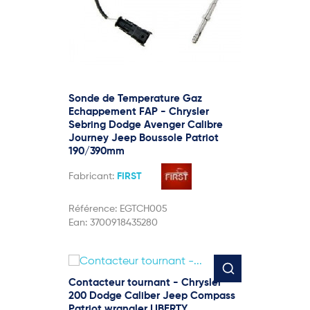
Sonde de Temperature Gaz
Echappement FAP - Chrysler
Sebring Dodge Avenger Calibre
Journey Jeep Boussole Patriot
190/390mm
Fabricant:
FIRST
Référence:
EGTCH005
Ean:
3700918435280
Contacteur tournant - Chrysler
200 Dodge Caliber Jeep Compass
Patriot wrangler LIBERTY