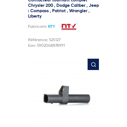
Contacteur tournant complet
Chrysler 200 , Dodge Caliber , Jeep
: Compass , Patriot , Wrangler ,
Liberty
Fabricant:
NTY
Référence:
525127
Ean:
5902048878991