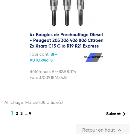
4x Bougies de Prechauffage Diesel
- Peugeot 205 306 406 806 Citroen
Zx Xsara C15 Clio R19 R21 Express
Fabricant:
BF-
AUTOPARTS
Référence:
BF-823001*4
Ean:
3700918415435
Affichage 1-12 de 108 article(s)
1

2
3
…
9
Suivant

Retour en haut