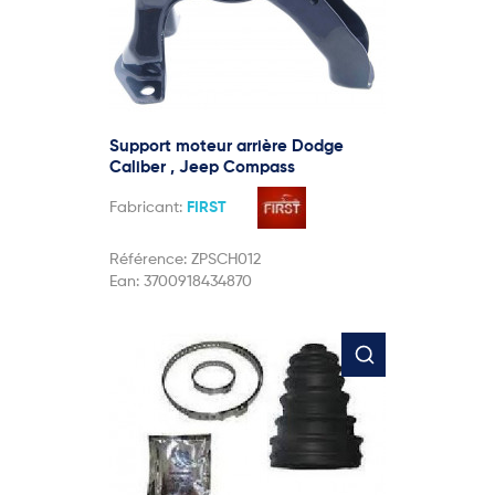
Support moteur arrière Dodge
Caliber , Jeep Compass
Fabricant:
FIRST
Référence:
ZPSCH012
Ean:
3700918434870