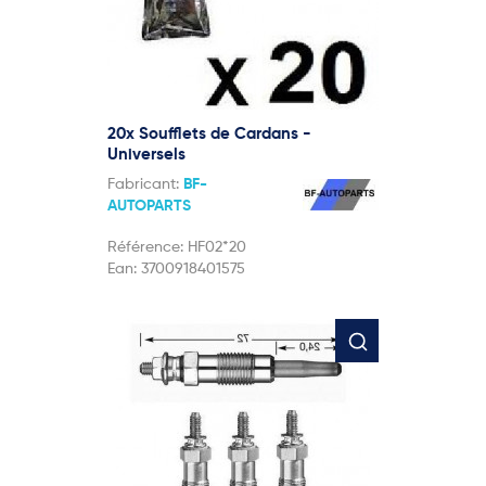
20x Soufflets de Cardans -
Universels
Fabricant:
BF-
AUTOPARTS
Référence:
HF02*20
Ean:
3700918401575