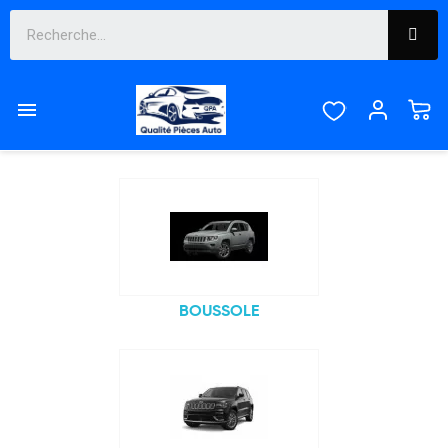
JEEP

Sous-catégories
BOUSSOLE