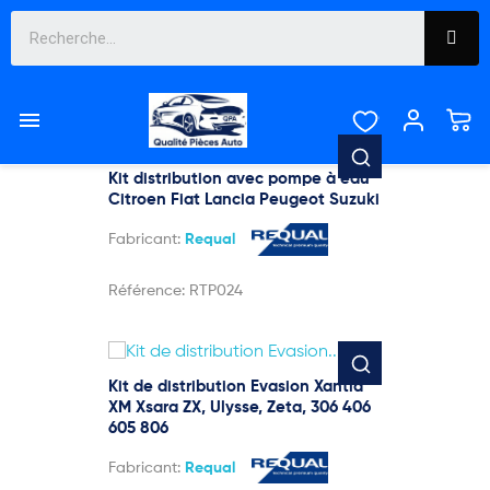

Pertinence
Affichage 13-14 de 14 article(s)

Kit distribution avec pompe à eau
Citroen Fiat Lancia Peugeot Suzuki
Fabricant:
Requal
Référence:
RTP024
Kit de distribution Evasion Xantia
XM Xsara ZX, Ulysse, Zeta, 306 406
605 806
Fabricant:
Requal