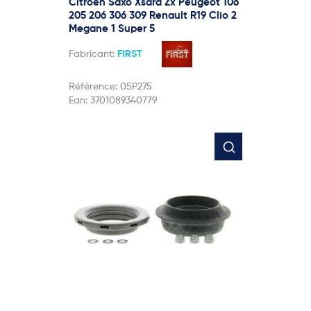
Citroen Saxo Xsara Zx Peugeot 106
205 206 306 309 Renault R19 Clio 2
Megane 1 Super 5
Fabricant:
FIRST
Référence:
05P275
Ean:
3701089340779