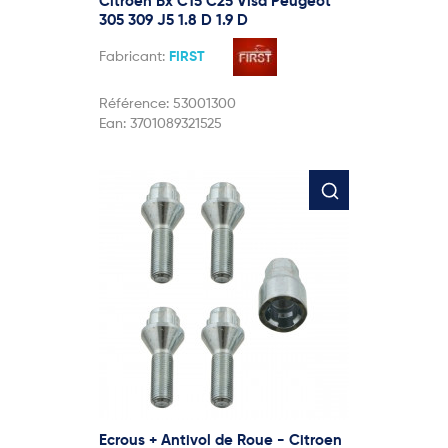
Citroen Bx C15 C25 Visa Peugeot
305 309 J5 1.8 D 1.9 D
Fabricant:
FIRST
Référence:
53001300
Ean:
3701089321525
Ecrous + Antivol de Roue - Citroen