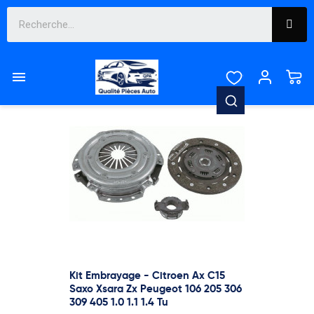

Pertinence
Affichage 13-24 de 80 article(s)

Kit Embrayage - Citroen Ax C15
Saxo Xsara Zx Peugeot 106 205 306
309 405 1.0 1.1 1.4 Tu