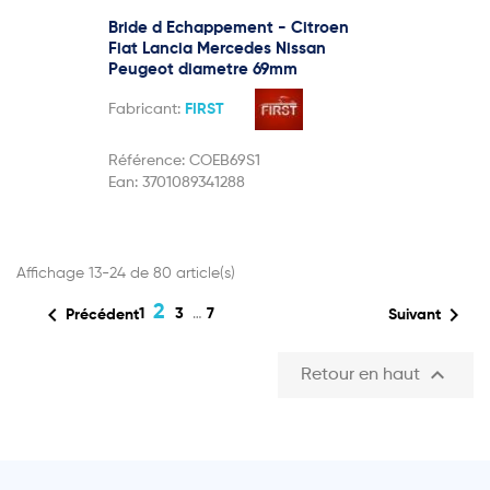
Bride d Echappement - Citroen
Fiat Lancia Mercedes Nissan
Peugeot diametre 69mm
Fabricant:
FIRST
Référence:
COEB69S1
Ean:
3701089341288
Affichage 13-24 de 80 article(s)

2

1
3
…
7
Précédent
Suivant

Retour en haut