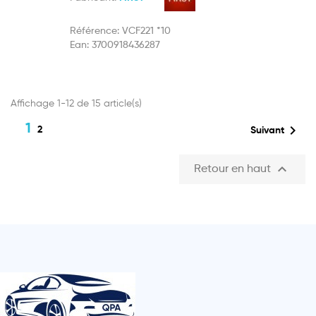
Référence:
VCF221 *10
Ean:
3700918436287
Affichage 1-12 de 15 article(s)
1

2
Suivant

Retour en haut