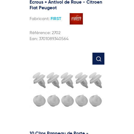
Ecrous + Antivol de Roue - Citroen
Fiat Peugeot
Fabricant:
FIRST
Référence:
2702
Ean:
3701089340564
10 Clips Panneau de Porte -