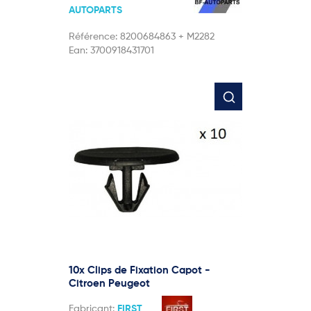
AUTOPARTS
Référence:
8200684863 + M2282
Ean:
3700918431701
10x Clips de Fixation Capot -
Citroen Peugeot
Fabricant:
FIRST