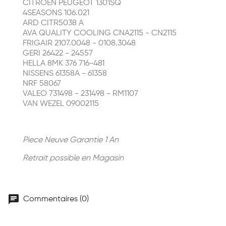
CITROËN PEUGEOT 1301SQ
4SEASONS 106.021
ARD CITR5038 A
AVA QUALITY COOLING CNA2115 - CN2115
FRIGAIR 2107.0048 - 0108.3048
GERI 26422 - 24557
HELLA 8MK 376 716-481
NISSENS 61358A - 61358
NRF 58067
VALEO 731498 - 231498 - RM1107
VAN WEZEL 09002115
Piece Neuve Garantie 1 An
Retrait possible en Magasin
chat
Commentaires (0)