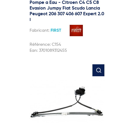
Pompe a Eau - Citroen C4 C5 C8
Evasion Jumpy Fiat Scudo Lancia
Peugeot 206 307 406 607 Expert 2.0
i
Fabricant:
FIRST
Référence:
C154
Ean:
3701089312455