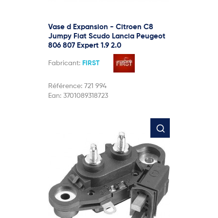
Vase d Expansion - Citroen C8
Jumpy Fiat Scudo Lancia Peugeot
806 807 Expert 1.9 2.0
Fabricant:
FIRST
Référence:
721 994
Ean:
3701089318723