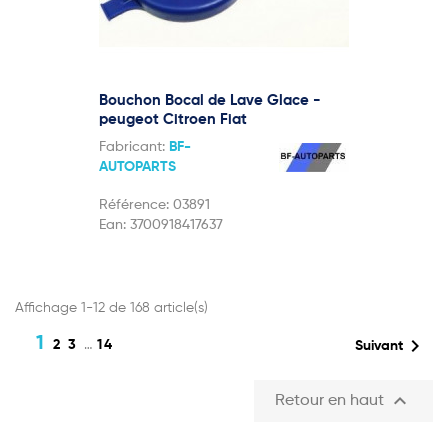
Bouchon Bocal de Lave Glace -
peugeot Citroen Fiat
Fabricant:
BF-
AUTOPARTS
Référence:
03891
Ean:
3700918417637
Affichage 1-12 de 168 article(s)
1

2
3
…
14
Suivant

Retour en haut