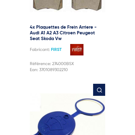
4x Plaquettes de Frein Arriere -
Audi A1 A2 A3 Citroen Peugeot
Seat Skoda Vw
Fabricant:
FIRST
Référence:
274000BSX
Ean:
3701089302210