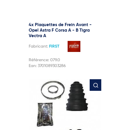
4x Plaquettes de Frein Avant -
Opel Astra F Corsa A - B Tigra
Vectra A
Fabricant:
FIRST
Référence:
079.0
Ean:
3701089303286