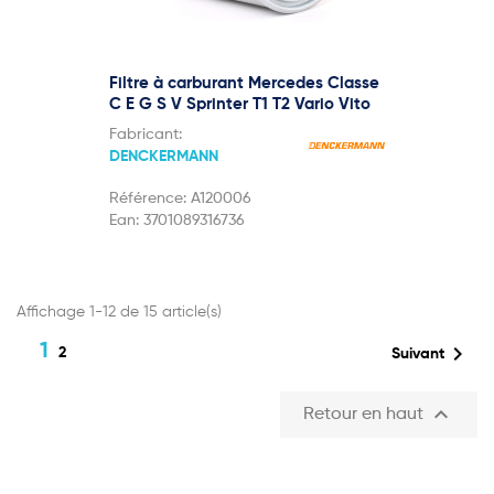
Filtre à carburant Mercedes Classe
C E G S V Sprinter T1 T2 Vario Vito
Fabricant:
DENCKERMANN
Référence:
A120006
Ean:
3701089316736
Affichage 1-12 de 15 article(s)
1

2
Suivant

Retour en haut