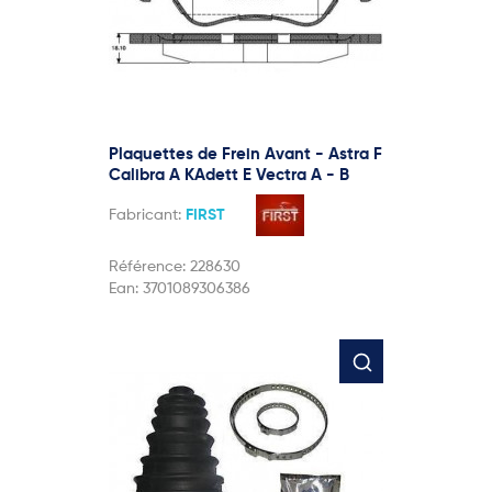
Plaquettes de Frein Avant - Astra F
Calibra A KAdett E Vectra A - B
Fabricant:
FIRST
Référence:
228630
Ean:
3701089306386