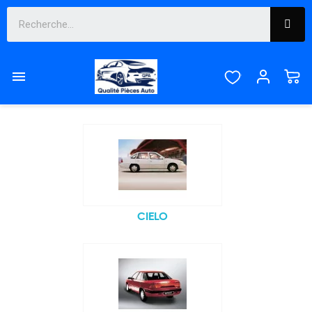
DAEWOO

Sous-catégories
CIELO