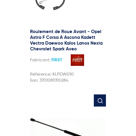
Roulement de Roue Avant - Opel
Astra F Corsa A Ascona Kadett
Vectra Daewoo Kalos Lanos Nexia
Chevrolet Spark Aveo
Fabricant:
FIRST
Référence:
KLPDW010
Ean:
3701089310284