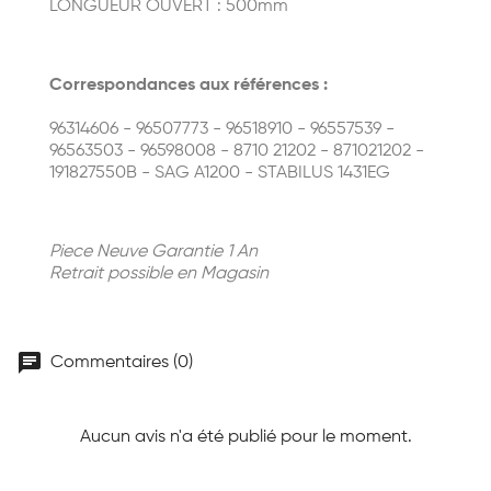
LONGUEUR OUVERT : 500mm
Correspondances aux références :
96314606 - 96507773 - 96518910 - 96557539 -
96563503 - 96598008 - 8710 21202 - 871021202 -
191827550B - SAG A1200 - STABILUS 1431EG
Piece Neuve Garantie 1 An
Retrait possible en Magasin
chat
Commentaires (0)
Aucun avis n'a été publié pour le moment.