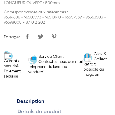
LONGUEUR OUVERT : 500mm
Correspondances aux références :
96314606 - 96507773 - 96518910 - 96557539 - 96563503 -
96598008 - 8710 21202
Partager
Click &
Service Client
Collect
Garanties
Contactez nous par mail
Retrait
sécurité
telephone du lundi au
possible au
Paiement
vendredi
magasin
securisé
Description
Détails du produit