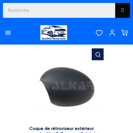
Liste des produits de la marque Alkar

Pertinence

Affichage 1-12 de 47 article(s)
Coque de rétroviseur extérieur