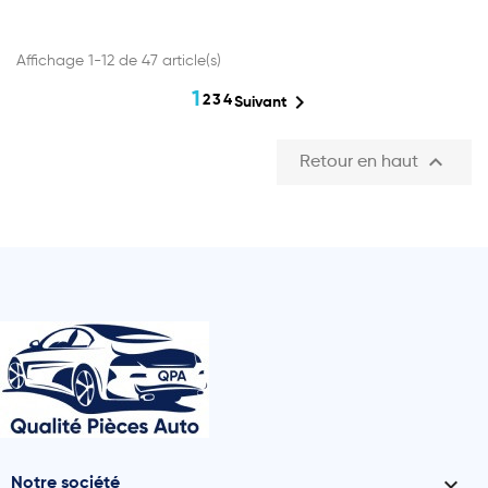
Affichage 1-12 de 47 article(s)
1

2
3
4
Suivant

Retour en haut

Notre société