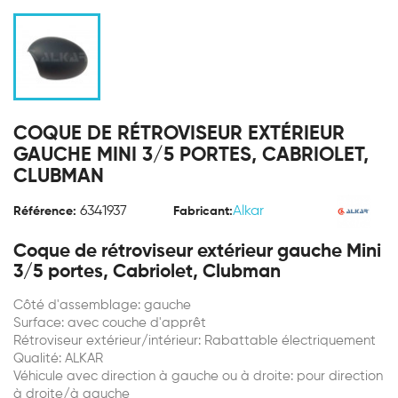
COQUE DE RÉTROVISEUR EXTÉRIEUR
GAUCHE MINI 3/5 PORTES, CABRIOLET,
CLUBMAN
6341937
Alkar
Référence:
Fabricant:
Coque de rétroviseur extérieur gauche Mini
3/5 portes, Cabriolet, Clubman
Côté d'assemblage: gauche
Surface: avec couche d'apprêt
Rétroviseur extérieur/intérieur: Rabattable électriquement
Qualité: ALKAR
Véhicule avec direction à gauche ou à droite: pour direction
à droite/à gauche