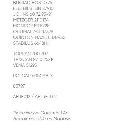
BUGIAD BGS10776
FEBI BILSTEIN 27910
JOHNS 60 72 95-91
METZGER 2110134
MONROE ML5228
OPTIMAL AG-17329
QUINTON HAZELL 128430
STABILUS 6648HH
TOPRAN 700 707
TRISCAN 8710 25214
VEMA 51293
POLCAR 6050ABD
83797
AERE012 / AE-RE-012
Piece Neuve Garantie 1 An
Retrait possible en Magasin