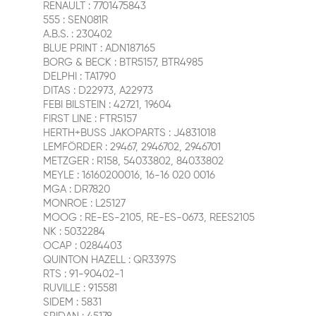
RENAULT : 7701475843
555 : SEN081R
A.B.S. : 230402
BLUE PRINT : ADN187165
BORG & BECK : BTR5157, BTR4985
DELPHI : TA1790
DITAS : D22973, A22973
FEBI BILSTEIN : 42721, 19604
FIRST LINE : FTR5157
HERTH+BUSS JAKOPARTS : J4831018
LEMFÖRDER : 29467, 2946702, 2946701
METZGER : R158, 54033802, 84033802
MEYLE : 16160200016, 16-16 020 0016
MGA : DR7820
MONROE : L25127
MOOG : RE-ES-2105, RE-ES-0673, REES2105
NK : 5032284
OCAP : 0284403
QUINTON HAZELL : QR3397S
RTS : 91-90402-1
RUVILLE : 915581
SIDEM : 5831