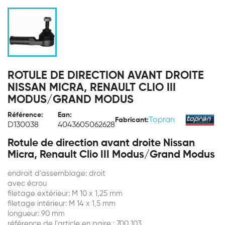
ROTULE DE DIRECTION AVANT DROITE
NISSAN MICRA, RENAULT CLIO III
MODUS/GRAND MODUS
Référence:
Ean:
Topran
Fabricant:
D130038
4043605062628
Rotule de direction avant droite Nissan
Micra, Renault Clio III Modus/Grand Modus
endroit d'assemblage: droit
avec écrou
filetage extérieur: M 10 x 1,25 mm
filetage intérieur: M 14 x 1,5 mm
longueur: 90 mm
référence de l'article en paire : 700 103