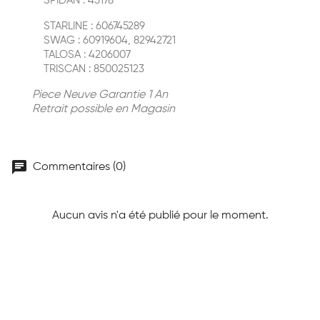
SPIDAN : 45178
STARLINE : 606745289
SWAG : 60919604, 82942721
TALOSA : 4206007
TRISCAN : 850025123
Piece Neuve Garantie 1 An
Retrait possible en Magasin
chat
Commentaires (0)
Aucun avis n'a été publié pour le moment.