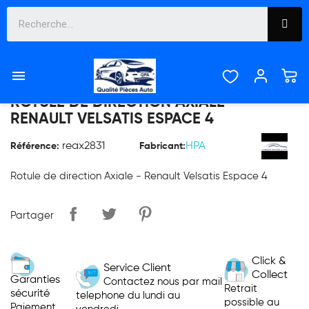

ROTULE DE DIRECTION AXIALE -
RENAULT VELSATIS ESPACE 4
reax2831
HPA
Référence:
Fabricant:
Rotule de direction Axiale - Renault Velsatis Espace 4
Partager
Click &
Service Client
Collect
Garanties
Contactez nous par mail
Retrait
sécurité
telephone du lundi au
possible au
Paiement