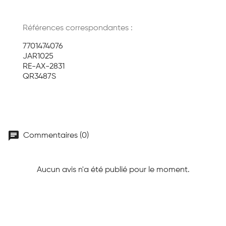
Références correspondantes :
7701474076
JAR1025
RE-AX-2831
QR3487S
chat
Commentaires (0)
Aucun avis n'a été publié pour le moment.