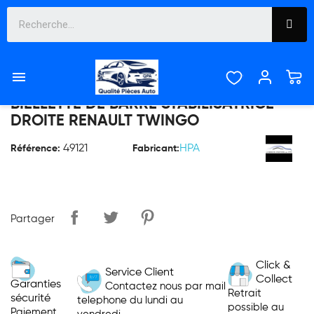

BIELLETTE DE BARRE STABILISATRICE
DROITE RENAULT TWINGO
49121
HPA
Référence:
Fabricant:
Partager
Click &
Service Client
Collect
Garanties
Contactez nous par mail
Retrait
sécurité
telephone du lundi au
possible au
Paiement