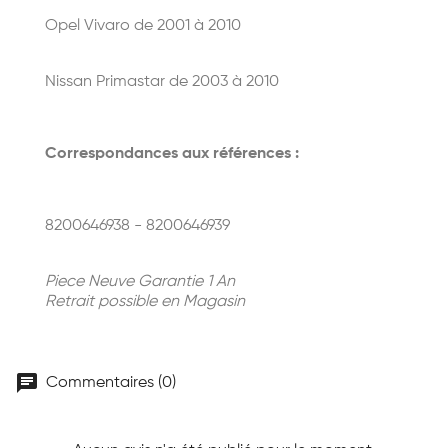
Opel Vivaro de 2001 à 2010
Nissan Primastar de 2003 à 2010
Correspondances aux références :
8200646938 - 8200646939
Piece Neuve Garantie 1 An
Retrait possible en Magasin
chat
Commentaires (0)