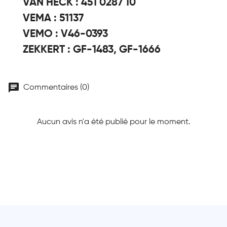
VAN HECK : 451 0287 10
VEMA : 51137
VEMO : V46-0393
ZEKKERT : GF-1483, GF-1666
chat
Commentaires (0)
Aucun avis n'a été publié pour le moment.