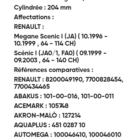
Cylindrée : 204 mm
Affectations :
RENAULT :
Megane Scenic I (JA) ( 10.1996 -
10.1999 , 64 - 114 CH)
Scénic I (JA0/1, FA0) ( 09.1999 -
09.2003 , 64 - 140 CH)
Références comparatives :
RENAULT : 8200049190, 7700828454,
7700434465
ABAKUS : 101-00-016, 101-00-011
ACEMARK : 105748
AKRON-MALÒ : 127214
AQUAPLUS : 451 0287 10
AUTOMEGA : 100046410, 100046010