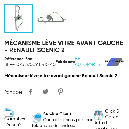
MÉCANISME LÈVE VITRE AVANT GAUCHE
- RENAULT SCENIC 2
BF-
Référence:
Ean:
Fabricant:
BF-94025
3700918410140
AUTOPARTS
Mécanisme lève vitre avant gauche Renault Scenic 2
Partager
Click &
Service Client
Collect
Garanties
Contactez nous par mail
Retrait
sécurité
telephone du lundi au
possible au