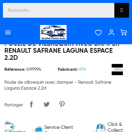

POULIE DE VILBREQUIN AVEC DAMPER -
RENAULT SAFRANE LAGUNA ESPACE
2.2D
b99994
HPA
Référence:
Fabricant:
Poulie de vilbrequin avec damper - Renault Safrane
Laguna Espace 2.2d
Partager
Click &
Service Client
Collect