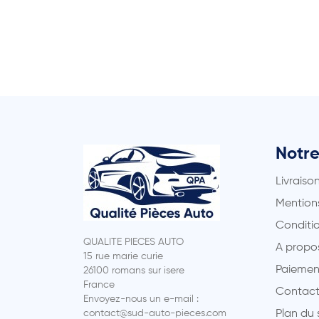
Notre
Livraiso
Mentions
Conditio
QUALITE PIECES AUTO
A propo
15 rue marie curie
Paiemen
26100 romans sur isere
France
Contact
Envoyez-nous un e-mail :
contact@sud-auto-pieces.com
Plan du 