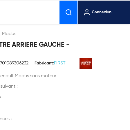
Connexion
lt Modus
TRE ARRIERE GAUCHE -
3701089306232
FIRST
Fabricant:
Renault Modus sans moteur
 suivant :
4
nces :