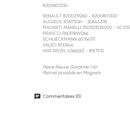
8200801330
RENAULT 8200219260 - 8200801330
AUGROS 3061750H - 30645378
MAGNETI MARELLI 350103515000 - AC515
PRASCO RN308W066
SCHLIECKMANN 65764311
VALEO 850644
VAN WEZEL 4366263 - 8157510
Piece Neuve Garantie 1 An
Retrait possible en Magasin
chat
Commentaires (0)