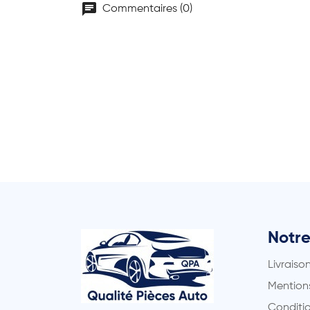
chat
Commentaires (0)
Notre
Livraiso
Mentions
Conditio