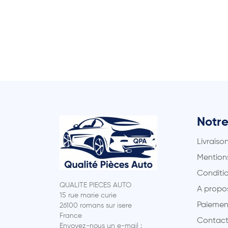
Notre
Livraiso
Mentions
Conditio
QUALITE PIECES AUTO
A propo
15 rue marie curie
Paiemen
26100 romans sur isere
France
Contact
Envoyez-nous un e-mail :