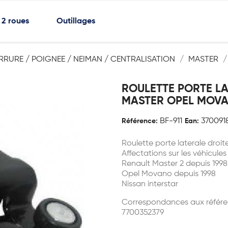
2 roues
Outillages
ERRURE / POIGNEE / NEIMAN / CENTRALISATION
MASTER
ROULETTE PORTE LA
MASTER OPEL MOV
BF-911
370091
Référence:
Ean:
Roulette porte laterale droi
Affectations sur les véhicules
Renault Master 2 depuis 1998
Opel Movano depuis 1998
Nissan interstar
Correspondances aux référe
7700352379