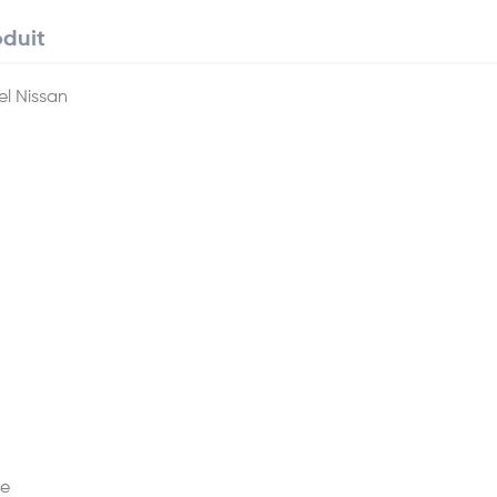
oduit
el Nissan
te