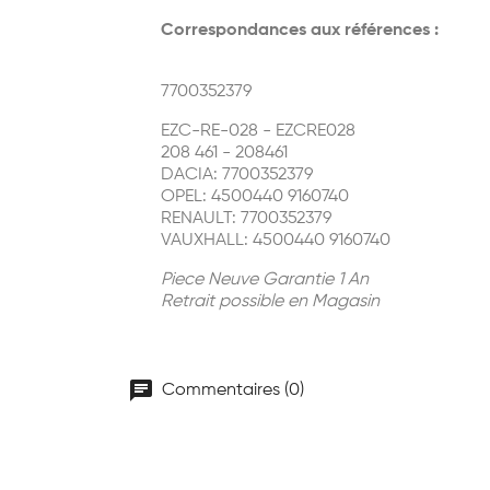
Correspondances aux références :
7700352379
EZC-RE-028 - EZCRE028
208 461 - 208461
DACIA: 7700352379
OPEL: 4500440 9160740
RENAULT: 7700352379
VAUXHALL: 4500440 9160740
Piece Neuve Garantie 1 An
Retrait possible en Magasin
chat
Commentaires (0)