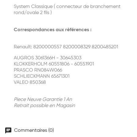
System Classique ( connecteur de branchement
rond/ovale 2 fils )
Correspondances aux références :
Renault: 8200000557 8200008329 8200485201
AUGROS 3061366H - 30645303
KLOKKERHOLM 60551806 - 60551901
PRASCO RN084W066
SCHLIECKMANN 65671301
VALEO 850368
Piece Neuve Garantie 1 An
Retrait possible en Magasin
chat
Commentaires (0)