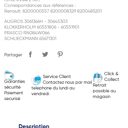
rond/ovale 2 fils )
Correspondances aux références :
Renault: 8200000557 8200008329 8200485201
AUGROS 3061366H - 30645303
KLOKKERHOLM 60551806 - 60551901
PRASCO RN084W066
SCHLIECKMANN 65671301
Partager
Click &
Service Client
Collect
Garanties
Contactez nous par mail
Retrait
sécurité
telephone du lundi au
possible au
Paiement
vendredi
magasin
securisé
Description