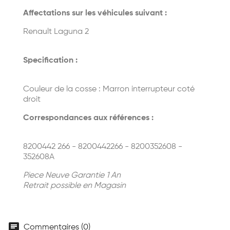
Affectations sur les véhicules suivant :
Renault Laguna 2
Specification :
Couleur de la cosse : Marron interrupteur coté
droit
Correspondances aux références :
8200442 266 - 8200442266 - 8200352608 -
352608A
Piece Neuve Garantie 1 An
Retrait possible en Magasin
chat
Commentaires (0)