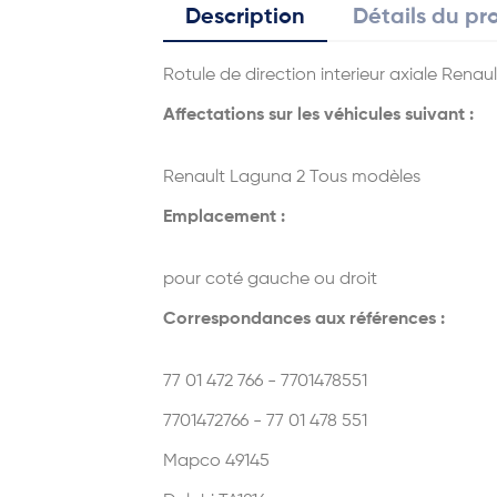
Description
Détails du pr
Rotule de direction interieur axiale Renau
Affectations sur les véhicules suivant :
Renault Laguna 2 Tous modèles
Emplacement :
pour coté gauche ou droit
Correspondances aux références :
77 01 472 766 - 7701478551
7701472766 - 77 01 478 551
Mapco 49145