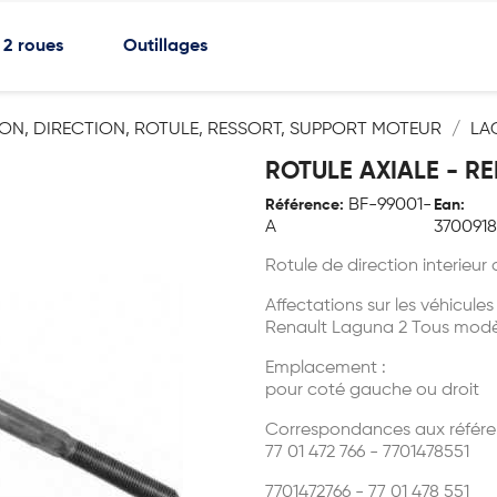
2 roues
Outillages
ON, DIRECTION, ROTULE, RESSORT, SUPPORT MOTEUR
LA
ROTULE AXIALE - R
BF-99001-
Référence:
Ean:
A
370091
Rotule de direction interieur
Affectations sur les véhicules
Renault Laguna 2 Tous modè
Emplacement :
pour coté gauche ou droit
Correspondances aux référe
77 01 472 766 - 7701478551
7701472766 - 77 01 478 551