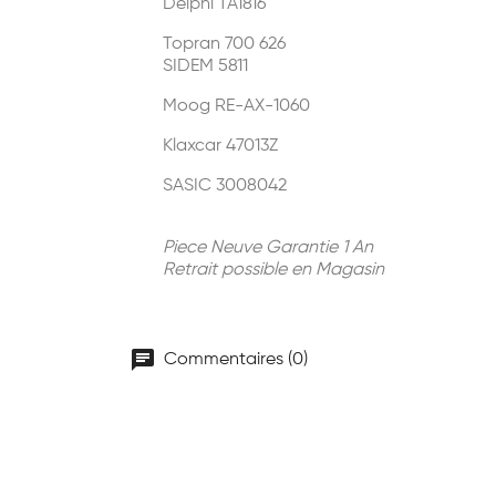
Delphi TA1816
Topran 700 626
SIDEM 5811
Moog RE-AX-1060
Klaxcar 47013Z
SASIC 3008042
Piece Neuve Garantie 1 An
Retrait possible en Magasin
chat
Commentaires (0)