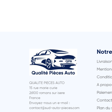
Notre
Livraiso
Mentions
Conditio
QUALITE PIECES AUTO
A propo
15 rue marie curie
Paiemen
26100 romans sur isere
France
Contact
Envoyez-nous un e-mail :
contact@sud-auto-pieces.com
Plan du 