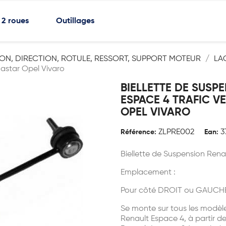
2 roues
Outillages
ON, DIRECTION, ROTULE, RESSORT, SUPPORT MOTEUR
LA
mastar Opel Vivaro
BIELLETTE DE SUSP
ESPACE 4 TRAFIC V
OPEL VIVARO
ZLPRE002
3
Référence:
Ean:
Biellette de Suspension Rena
Emplacement :
Pour côté DROIT ou GAUCH
Se monte sur tous les modèle
Renault Espace 4, à partir d