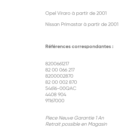
Opel Viraro à partir de 2001
Nissan Primastar à partir de 2001
Références correspondantes :
8200661217
82 00 066 217
8200002870
82 00 002 870
54616-00QAC
4408 904
91167000
Piece Neuve Garantie 1 An
Retrait possible en Magasin