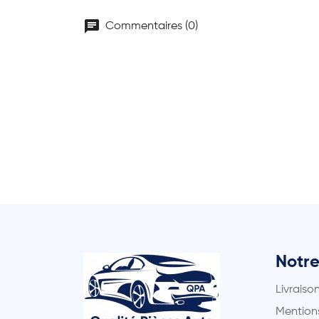
chat
Commentaires (0)
Notre
Livraiso
Mentions