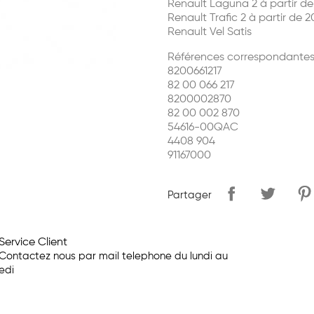
Renault Laguna 2 à partir de
Renault Trafic 2 à partir de 2
Renault Vel Satis
Références correspondantes
8200661217
82 00 066 217
8200002870
82 00 002 870
54616-00QAC
4408 904
91167000
Partager
Service Client
Contactez nous par mail telephone du lundi au
edi