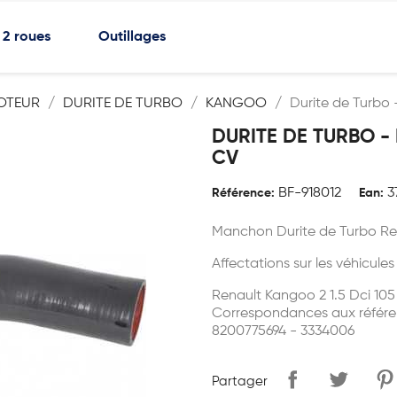
2 roues
Outillages
OTEUR
DURITE DE TURBO
KANGOO
Durite de Turbo 
DURITE DE TURBO -
CV
BF-918012
3
Référence:
Ean:
Manchon Durite de Turbo Re
Affectations sur les véhicules
Renault Kangoo 2 1.5 Dci 105
Correspondances aux référe
8200775694 - 3334006
Partager