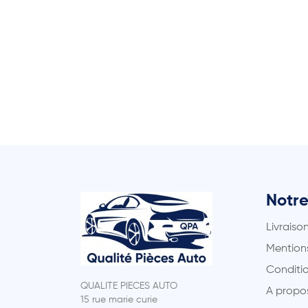
Notre
Livraiso
Mentions
Conditio
QUALITE PIECES AUTO
A propo
15 rue marie curie