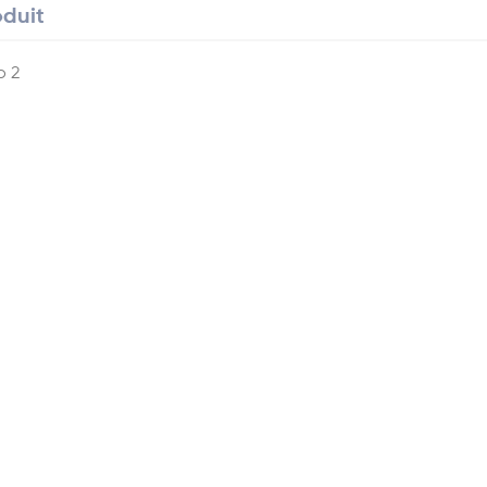
oduit
o 2