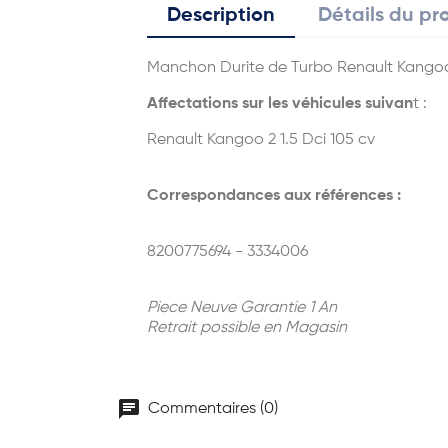
Description
Détails du pr
Manchon Durite de Turbo Renault Kango
Affectations sur les véhicules suivan
t :
Renault Kangoo 2 1.5 Dci 105 cv
Correspondances aux références :
8200775694 - 3334006
Piece Neuve Garantie 1 An
Retrait possible en Magasin
chat
Commentaires (0)