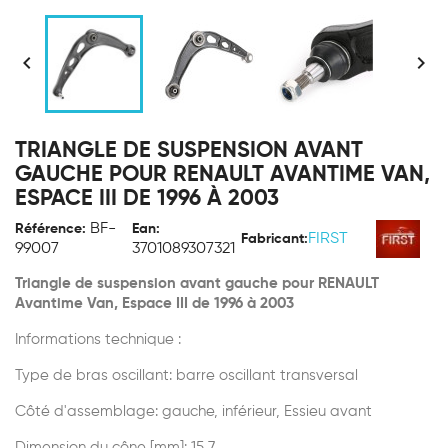


TRIANGLE DE SUSPENSION AVANT
GAUCHE POUR RENAULT AVANTIME VAN,
ESPACE III DE 1996 À 2003
BF-
Référence:
Ean:
FIRST
Fabricant:
99007
3701089307321
Triangle de suspension avant gauche pour RENAULT
Avantime Van, Espace III de 1996 à 2003
Informations technique :
Type de bras oscillant: barre oscillant transversal
Côté d'assemblage: gauche, inférieur, Essieu avant
Dimension du cône [mm]: 15,7