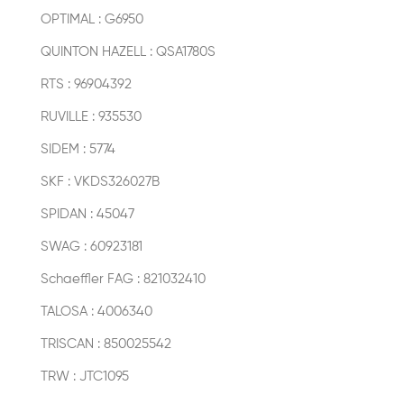
OPTIMAL : G6950
QUINTON HAZELL : QSA1780S
RTS : 96904392
RUVILLE : 935530
SIDEM : 5774
SKF : VKDS326027B
SPIDAN : 45047
SWAG : 60923181
Schaeffler FAG : 821032410
TALOSA : 4006340
TRISCAN : 850025542
TRW : JTC1095