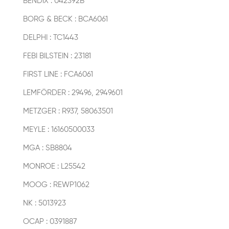
BENDIX : 042392B
BORG & BECK : BCA6061
DELPHI : TC1443
FEBI BILSTEIN : 23181
FIRST LINE : FCA6061
LEMFÖRDER : 29496, 2949601
METZGER : R937, 58063501
MEYLE : 16160500033
MGA : SB8804
MONROE : L25542
MOOG : REWP1062
NK : 5013923
OCAP : 0391887