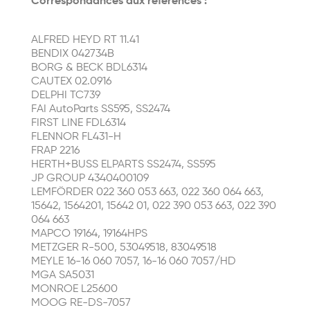
Correspondances aux références :
ALFRED HEYD RT 11.41
BENDIX 042734B
BORG & BECK BDL6314
CAUTEX 02.0916
DELPHI TC739
FAI AutoParts SS595, SS2474
FIRST LINE FDL6314
FLENNOR FL431-H
FRAP 2216
HERTH+BUSS ELPARTS SS2474, SS595
JP GROUP 4340400109
LEMFÖRDER 022 360 053 663, 022 360 064 663,
15642, 1564201, 15642 01, 022 390 053 663, 022 390
064 663
MAPCO 19164, 19164HPS
METZGER R-500, 53049518, 83049518
MEYLE 16-16 060 7057, 16-16 060 7057/HD
MGA SA5031
MONROE L25600
MOOG RE-DS-7057