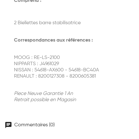
Comprend :
2 Biellettes barre stabilisatrice
Correspondances aux références :
MOOG : RE-LS-2100
NIPPARTS : J4961029
NISSAN : 54618-AX600 - 54618-BC40A
RENAULT : 8200127308 - 8200605381
Piece Neuve Garantie 1 An
Retrait possible en Magasin
chat
Commentaires (0)