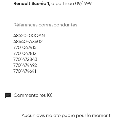
Renault Scenic 1
, à partir du 09/1999
Références corrrespondantes :
48520-00QAN
48640-AX602
7701047415
7701047812
7701472843
7701474492
7701474641
chat
Commentaires (0)
Aucun avis n'a été publié pour le moment.