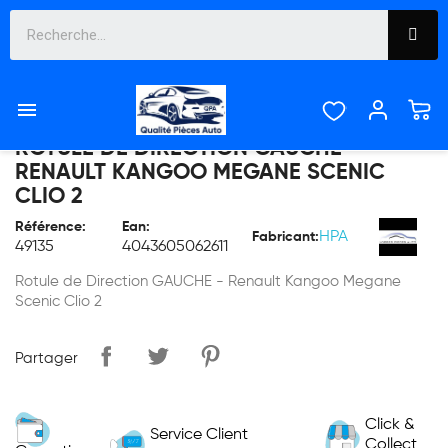

ROTULE DE DIRECTION GAUCHE -
RENAULT KANGOO MEGANE SCENIC
CLIO 2
Référence:
Ean:
HPA
Fabricant:
49135
4043605062611
Rotule de Direction GAUCHE - Renault Kangoo Megane
Scenic Clio 2
Partager
Click &
Service Client
Collect