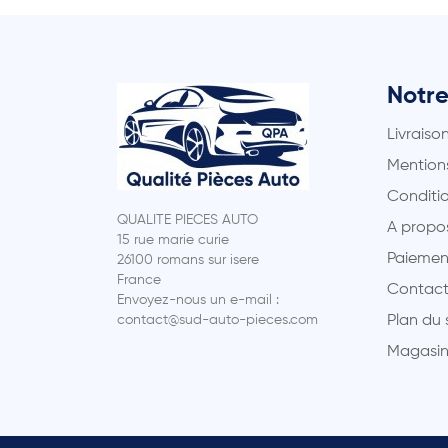
Notre
Livraiso
Mentions
Conditio
QUALITE PIECES AUTO
A propo
15 rue marie curie
Paiemen
26100 romans sur isere
France
Contact
Envoyez-nous un e-mail :
contact@sud-auto-pieces.com
Plan du 
Magasin