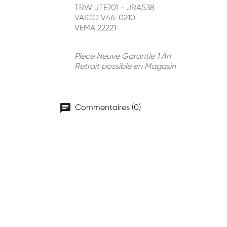
TRW JTE701 - JRA538
VAICO V46-0210
VEMA 22221
Piece Neuve Garantie 1 An
Retrait possible en Magasin
chat
Commentaires (0)