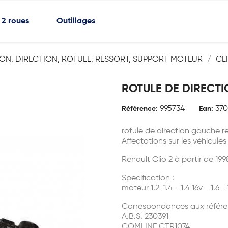
2 roues
Outillages
ON, DIRECTION, ROTULE, RESSORT, SUPPORT MOTEUR
CL
ROTULE DE DIRECTI
995734
37
Référence:
Ean:
rotule de direction gauche re
Affectations sur les véhicules
Renault Clio 2 à partir de 199
Specification :
moteur 1.2-1.4 - 1.4 16v - 1.6 - 
Correspondances aux référe
A.B.S. 230391
COMLINE CTR1074