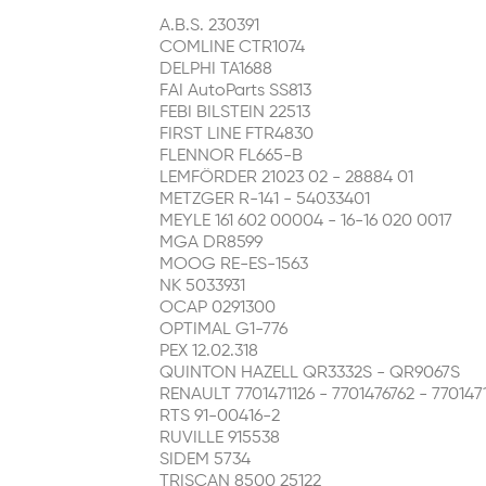
A.B.S. 230391
COMLINE CTR1074
DELPHI TA1688
FAI AutoParts SS813
FEBI BILSTEIN 22513
FIRST LINE FTR4830
FLENNOR FL665-B
LEMFÖRDER 21023 02 - 28884 01
METZGER R-141 - 54033401
MEYLE 161 602 00004 - 16-16 020 0017
MGA DR8599
MOOG RE-ES-1563
NK 5033931
OCAP 0291300
OPTIMAL G1-776
PEX 12.02.318
QUINTON HAZELL QR3332S - QR9067S
RENAULT 7701471126 - 7701476762 - 770147
RTS 91-00416-2
RUVILLE 915538
SIDEM 5734
TRISCAN 8500 25122