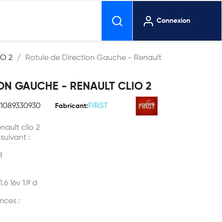
Connexion
IO 2
Rotule de Direction Gauche - Renault
ON GAUCHE - RENAULT CLIO 2
01089330930
FIRST
Fabricant:
nault clio 2
 suivant :
8
1.6 16v 1.9 d
nces :