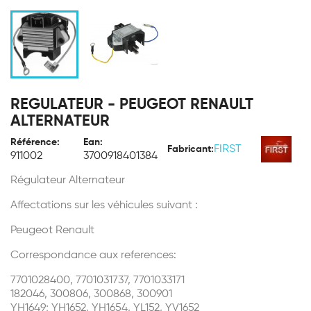
REGULATEUR - PEUGEOT RENAULT
ALTERNATEUR
Référence:
Ean:
FIRST
Fabricant:
911002
3700918401384
Régulateur Alternateur
Affectations sur les véhicules suivant :
Peugeot Renault
Correspondance aux references:
7701028400, 7701031737, 7701033171
182046, 300806, 300868, 300901
YH1649; YH1652, YH1654, YL152, YV1652