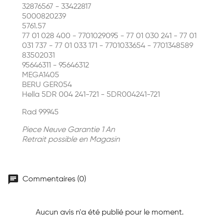
32876567 - 33422817
5000820239
5761.57
77 01 028 400 - 7701029095 - 77 01 030 241 - 77 01
031 737 - 77 01 033 171 - 7701033654 - 7701348589
83502031
95646311 - 95646312
MEGA1405
BERU GER054
Hella 5DR 004 241-721 - 5DR004241-721
Rad
99945
Piece Neuve Garantie 1 An
Retrait possible en Magasin
chat
Commentaires (0)
Aucun avis n'a été publié pour le moment.