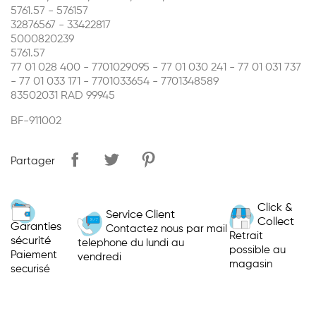
5761.57 - 576157
32876567 - 33422817
5000820239
5761.57
77 01 028 400 - 7701029095 - 77 01 030 241 - 77 01 031 737
- 77 01 033 171 - 7701033654 - 7701348589
83502031 RAD
99945
BF-911002
Partager
Click &
Service Client
Collect
Garanties
Contactez nous par mail
Retrait
sécurité
telephone du lundi au
possible au
Paiement
vendredi
magasin
securisé