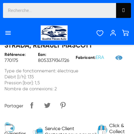

POMPE À CARBURANT FIAT PALIO
STRADA, RENAULT MASCOTT
Référence:
Ean:
ERA
Fabricant:
770175
8053379341726
Type de fonctionnement: électrique
Débit [l/h]: 135
Pression [bar]: 1,5
Nombre de connexions: 2
Partager
Click &
Service Client
Collect