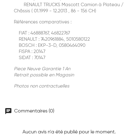
RENAULT TRUCKS Mascott Сamion à Plateau /
Сhâssis ( 01.1999 - 12.2013 , 86 - 156 CH)
Références comparatives :
FIAT : 46888767, 46822767
RENAULT : 7420961884, 5010580122
BOSCH : EKP-3-D, 0580464090
FISPA : 20147
SIDAT : 70147
Piece Neuve Garantie 1 An
Retrait possible en Magasin
Photos non contractuelles
chat
Commentaires (0)
Aucun avis n'a été publié pour le moment.