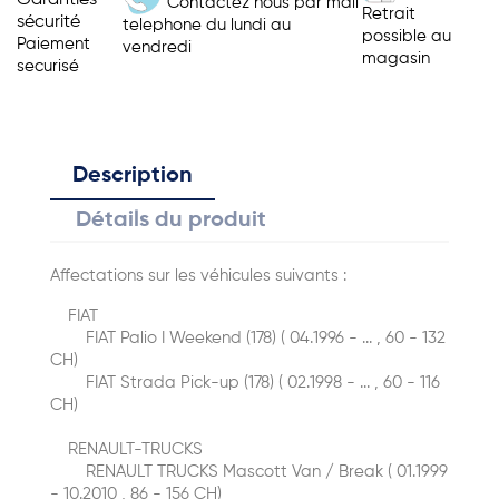
Garanties
Contactez nous par mail
Retrait
sécurité
telephone du lundi au
possible au
Paiement
vendredi
magasin
securisé
Description
Détails du produit
Affectations sur les véhicules suivants :
FIAT
FIAT Palio I Weekend (178) ( 04.1996 - ... , 60 - 132
CH)
FIAT Strada Pick-up (178) ( 02.1998 - ... , 60 - 116
CH)
RENAULT-TRUCKS
RENAULT TRUCKS Mascott Van / Break ( 01.1999
- 10.2010 , 86 - 156 CH)